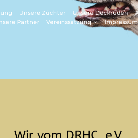
lung
Unsere Züchter
Unsere Deckrüden
nsere Partner
Vereinssatzung
Impressum
Wir vom DRHC. e.V.